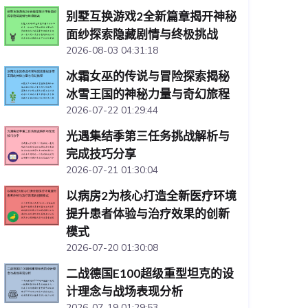
别墅互换游戏2全新篇章揭开神秘
面纱探索隐藏剧情与终极挑战
2026-08-03 04:31:18
冰霜女巫的传说与冒险探索揭秘
冰雪王国的神秘力量与奇幻旅程
2026-07-22 01:29:44
光遇集结季第三任务挑战解析与
完成技巧分享
2026-07-21 01:30:04
以病房2为核心打造全新医疗环境
提升患者体验与治疗效果的创新
模式
2026-07-20 01:30:08
二战德国E100超级重型坦克的设
计理念与战场表现分析
2026-07-19 01:29:53