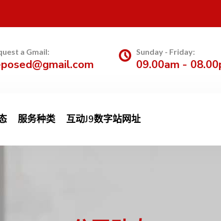
uest a Gmail:
Sunday - Friday:
eposed@gmail.com
09.00am - 08.0
态
服务种类
互动J9数字站网址