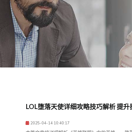
LOL堕落天使详细攻略技巧解析 提
2025-04-14 10:40:17