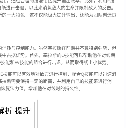
运用，通过合理的技能衔接提升输出效率。比如，利用E技
技能进行击退，以此来消耗敌人的生命并限制敌人的反击。
斯的一大特色，这不仅能极大提升输出，还能为团队创造良
的消耗与控制能力。虽然塞拉斯在前期并不算特别强势，但
线中占据优势。首先，塞拉斯的Q技能可以帮助他在对线期
Q技能和W技能的组合进行击退，从而取得线上小优势。
E技能可以有效地对敌方进行控制，配合Q技能可以迅速消
塞拉斯需要保持一定的距离，并利用自己的技能来进行消
他恢复法力值，增加他在对线时的持久性。