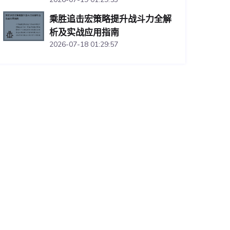
乘胜追击宏策略提升战斗力全解
析及实战应用指南
2026-07-18 01:29:57