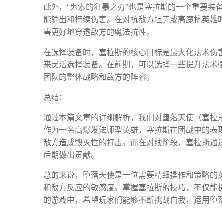
此外，“鬼索的狂暴之刃”也是塞拉斯的一个重要装
能输出和持续伤害。在对抗敌方坦克或高魔抗英雄时
害更好地穿透敌方的魔法抗性。
在选择装备时，塞拉斯的核心目标是最大化法术伤
来灵活选择装备。在前期，可以选择一些提升法术
团队的整体战略和敌方的阵容。
总结：
通过本篇文章的详细解析，我们对堕落天使（塞拉
作为一名高爆发法师型英雄，塞拉斯在团战中的表
敌方造成毁灭性的打击。而在对线阶段，塞拉斯通
后期做出贡献。
总的来说，堕落天使是一位需要精细操作和策略的
和敌方反应的敏感度。掌握塞拉斯的技巧，不仅能
的游戏中，希望玩家们能够不断挑战自我，运用堕