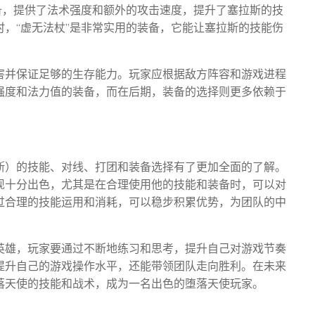
备，提供了法术强度和额外的攻击速度，提升了塞拉斯的技
，“虚无法杖”是非常实用的装备，它能让塞拉斯的技能伤
害并保证足够的生存能力。玩家应根据敌方阵容和游戏进程
强度和法力值的装备，而在后期，装备的选择则更多依赖于
斯）的技能、对线、打团和装备选择有了更加全面的了解。
现十分出色，尤其是在合理使用他的技能和装备时，可以对
过合理的技能运用和消耗，可以稳步积累优势，为团队的中
英雄，玩家要通过不断地练习和思考，提升自己对游戏节奏
提升自己的游戏操作水平，还能带领团队走向胜利。在未来
落天使的技能和战术，成为一名出色的堕落天使玩家。