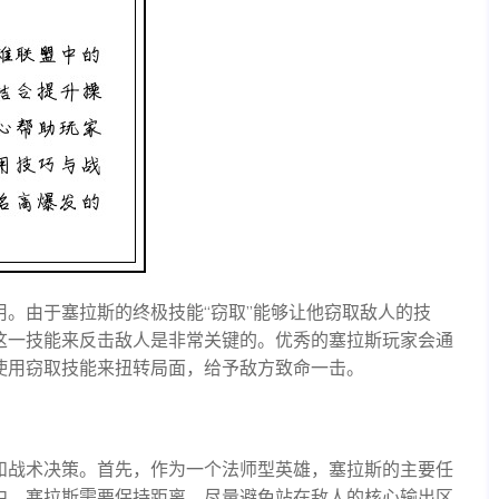
。由于塞拉斯的终极技能“窃取”能够让他窃取敌人的技
这一技能来反击敌人是非常关键的。优秀的塞拉斯玩家会通
使用窃取技能来扭转局面，给予敌方致命一击。
和战术决策。首先，作为一个法师型英雄，塞拉斯的主要任
中，塞拉斯需要保持距离，尽量避免站在敌人的核心输出区