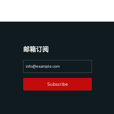
邮箱订阅
Subscribe