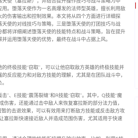
落天使（塞拉斯），并结合提升操作技巧与战斗策略为中
应用。堕落天使作为一名高爆发的法师型英雄，擅长利用敌
大的伤害输出和控制效果。本文将从四个方面进行详细探
落天使的对线技巧与策略，三是堕落天使的打团技巧与战
分都将详细阐述堕落天使的技能特点和战斗策略，旨在提升
解并运用堕落天使的优势，最终在战斗中占据上风。
的终极技能“窃取”，可以让他窃取敌方英雄的终极技能并
强的反应能力和对敌方技能的理解，尤其是在团队战斗中，
负。
击”、E技能“震荡裂缝”和R技能“窃取”。其中，Q技能“魔
造成伤害，还能通过击中敌人来恢复塞拉斯的部分法力值，
短暂的击退效果，可以有效用来打断敌方技能或反击敌方攻
能让塞拉斯快速接近敌人并造成范围伤害，尤其适用于快速