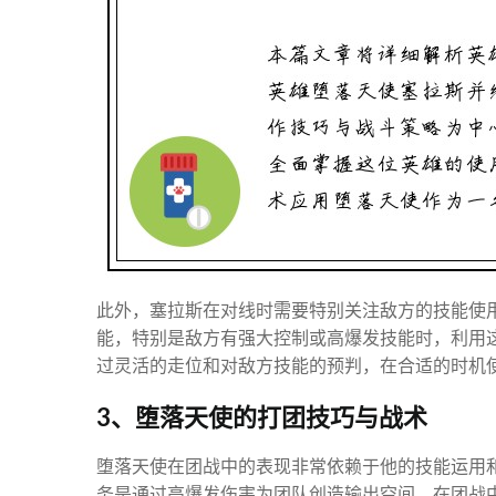
此外，塞拉斯在对线时需要特别关注敌方的技能使用
能，特别是敌方有强大控制或高爆发技能时，利用
过灵活的走位和对敌方技能的预判，在合适的时机
3、堕落天使的打团技巧与战术
堕落天使在团战中的表现非常依赖于他的技能运用
务是通过高爆发伤害为团队创造输出空间。在团战