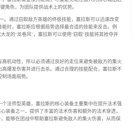
关键角色，为团队提供战术上的优势。
之一。通过窃取敌方英雄的终极技能，塞拉斯可以迅速改变
技能时，塞拉斯应根据局势选择最合适的技能来反击。例
大龙的“龙卷风”，塞拉斯可以使用“窃取”技能将其抢夺并
有高机动性，所以必须通过良好的走位来避免被敌方的集火
出高爆发伤害并进行击杀。通过合理的技能配合，塞拉斯不
控制场面局势。
一个法师型英雄，塞拉斯的核心装备主要集中在提升法术强
核心装备之一，提供了丰富的法术伤害和额外的法术穿透，
备，能够在团战中帮助塞拉斯避免敌人的集火伤害，从而保