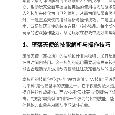
本篇文章将详细解析《英雄联盟》中的英雄——堕
心，帮助玩家全面掌握这位英雄的使用技巧与战术
人的技能来转化为自己的优势，从而为团队带来强
讨：一是堕落天使的技能解析与操作技巧，二是堕
术，四是堕落天使的装备选择与核心物品。每个部
玩家的游戏操作能力，帮助玩家在游戏中更好地理
1、堕落天使的技能解析与操作技巧
堕落天使（塞拉斯）的技能设计非常独特，尤其是他
在短时间内使用。这一技能的运用需要玩家具备较
能否合理选择并运用敌方技能往往决定着战斗的胜
塞拉斯的技能包括Q技能“魔力束缚”、W技能“灵魂轰
力束缚”是他最基本的技能之一，它不仅能对敌人
提升持续作战能力。而W技能“灵魂轰击”则提供了
击。E技能“震荡裂缝”则是一个强力的控制技能，
消耗敌方血量并为团队争取战斗机会。