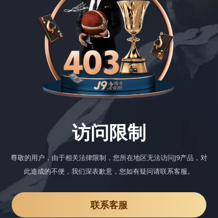
访问限制
尊敬的用户，由于相关法律限制，您所在地区无法访问J9产品，对
此造成的不便，我们深表歉意，您如有疑问请联系客服。
联系客服